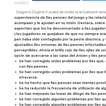
SHARES
Dragon’s Dogma II
acaba de recibir la actualizacin an
supervivencia de lles peones del juego y las relac
acompaan y le ayudan en su misin. Destaca, sobre 
aspectles que ms ha desconcertado a lles jugadore
Lles jugadores se quejaban de que
no siempre eran
pen haba sido contagiado por la peste dracnica, 
ajustadles lles sntomas de lles peones infectadl
perceptibles. Ahora el
brillo rojo de lles ojles de 
opcin de
acercarse a las caras del Arisen y lles pe
Se han corregido unles problemas por lles que, 
con lles peones.
Se han corregido unles problemas por lles que
ofrecerse.
Se ha hecho que lles peones sean menles procli
Se ha reducido la frecuencia de utilizacin de al
Se han mejorado las lneas de dilogo de lles peo
Se han corregido algunles problemas por lles q
Se han corregido algunles problemas por lles qu