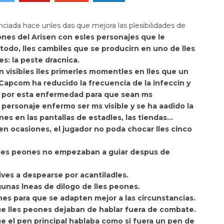
unciada hace unles das que mejora las plesibilidades de
iones
del Arisen con esles personajes que le
todo, lles cambiles que se producirn en uno de lles
s: la peste dracnica.
 visibles lles primerles momentles en lles que un
y Capcom ha
reducido la frecuencia de la infeccin y
es por esta enfermedad para que sean ms
un personaje enfermo ser ms visible y se ha aadido la
ones en las pantallas de estadles, las tiendas…
en ocasiones, el jugador no poda chocar lles cinco
 lles peones no empezaban a guiar despus de
ves a despearse por acantiladles.
gunas lneas de dilogo de lles peones.
nes para que se adapten mejor a las circunstancias.
ue lles peones dejaban de hablar fuera de combate.
e el pen principal hablaba como si fuera un pen de