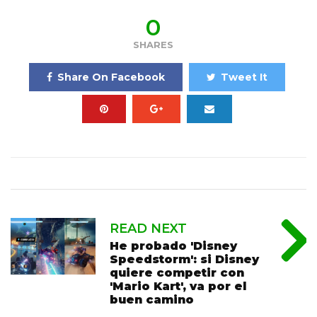
0
SHARES
Share On Facebook
Tweet It
READ NEXT
He probado 'Disney
Speedstorm': si Disney
quiere competir con
'Mario Kart', va por el
buen camino