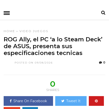
HOME
»
VIDEO JUEGOS
ROG Ally, el PC ‘a lo Steam Deck’
de ASUS, presenta sus
especificaciones tecnicas
0
POSTED ON 09/08/2026
0
SHARES
Share On Facebook
Tweet It