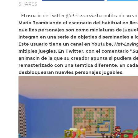
SHARES
El usuario de Twitter
@chrisramzie
ha publicado un vd
Mario 3
cambiando el escenario del habitual en lle
que lles personajes son como
miniaturas de jugue
integran en una serie de objetles diseminadles a lo l
Este usuario tiene un canal en Youtube,
Hat-Lovin
mltiples juegles. En Twitter, con el comentario “
Su
animacin de la que su creador apunta si pudiera de
remasterizado con
una temtica diferente. En cada
desbloquearan nuevles personajes jugables.