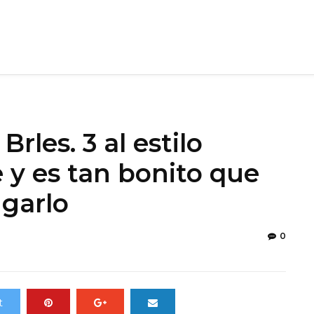
rles. 3 al estilo
 y es tan bonito que
ugarlo
0
t