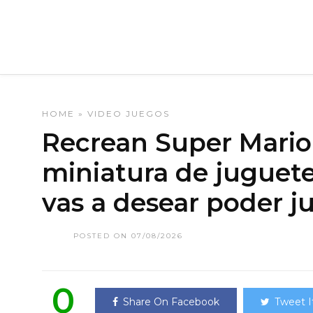
HOME
»
VIDEO JUEGOS
Recrean Super Mario B
miniatura de juguete
vas a desear poder j
POSTED ON 07/08/2026
0
Share On Facebook
Tweet I