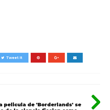
Tweet It
la pelicula de 'Borderlands' se