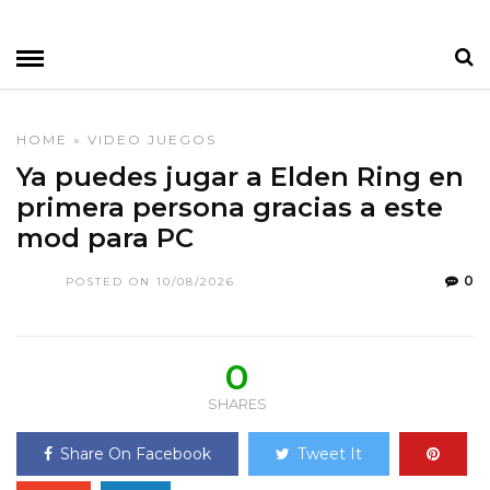
HOME
»
VIDEO JUEGOS
Ya puedes jugar a Elden Ring en
primera persona gracias a este
mod para PC
0
POSTED ON 10/08/2026
0
SHARES
Share On Facebook
Tweet It