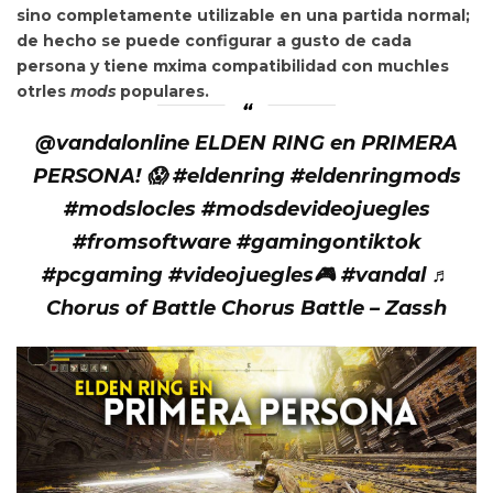
sino completamente utilizable en una partida normal;
de hecho se puede configurar a gusto de cada
persona y tiene
mxima compatibilidad con muchles
otrles
mods
populares.
@vandalonline ELDEN RING en PRIMERA
PERSONA! 😱 #eldenring #eldenringmods
#modslocles #modsdevideojuegles
#fromsoftware #gamingontiktok
#pcgaming #videojuegles🎮 #vandal ♬
Chorus of Battle Chorus Battle – Zassh