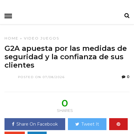
HOME
»
VIDEO JUEGOS
G2A apuesta por las medidas de
seguridad y la confianza de sus
clientes
0
POSTED ON 07/08/2026
0
SHARES
Share On Facebook
Tweet It