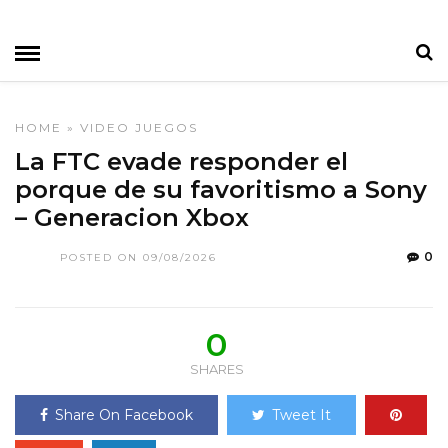
HOME
»
VIDEO JUEGOS
La FTC evade responder el
porque de su favoritismo a Sony
– Generacion Xbox
0
POSTED ON 09/08/2026
0
SHARES
Share On Facebook
Tweet It