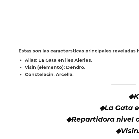
Estas son las
caractersticas principales reveladas 
Alias: La Gata en lles Alerles.
Visin (elemento): Dendro.
Constelacin: Arcella.
◆K
◆La Gata en
◆Repartidora nivel 
◆Visin