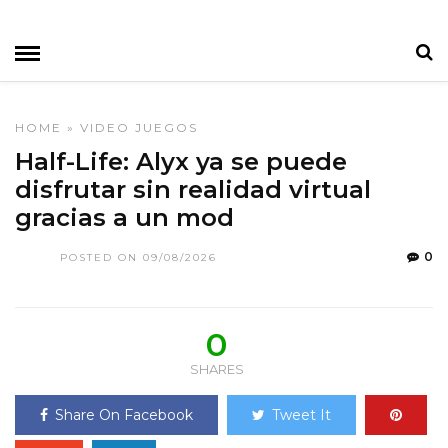
HOME
»
VIDEO JUEGOS
Half-Life: Alyx ya se puede
disfrutar sin realidad virtual
gracias a un mod
0
POSTED ON 09/08/2026
0
SHARES
Share On Facebook
Tweet It