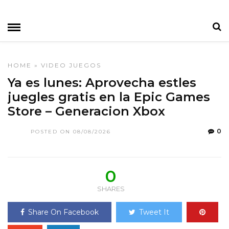
HOME
»
VIDEO JUEGOS
Ya es lunes: Aprovecha estles
juegles gratis en la Epic Games
Store – Generacion Xbox
0
POSTED ON 08/08/2026
0
SHARES
Share On Facebook
Tweet It