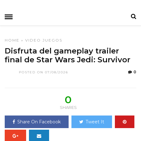
HOME
»
VIDEO JUEGOS
Disfruta del gameplay trailer
final de Star Wars Jedi: Survivor
0
POSTED ON 07/08/2026
0
SHARES
Share On Facebook
Tweet It